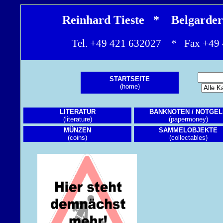
Reinhard Tieste * Belgarde
Tel. +49 421 632027 * Fax +4
STARTSEITE
(home)
LITERATUR
BANKNOTEN / NOTGEL
(literature)
(papermoney)
MÜNZEN
SAMMELOBJEKTE
(coins)
(collectables)