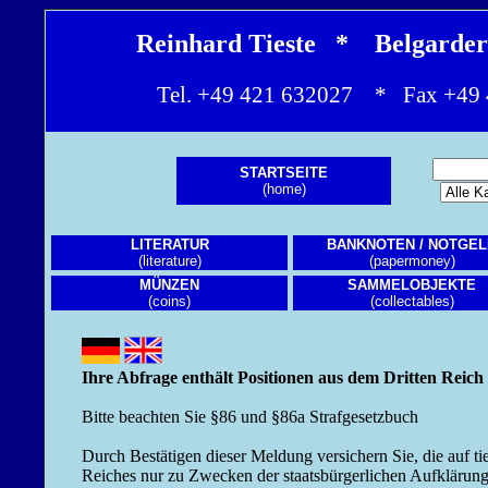
Reinhard Tieste * Belgarde
Tel. +49 421 632027 * Fax +4
STARTSEITE
(home)
LITERATUR
BANKNOTEN / NOTGEL
(literature)
(papermoney)
MÜNZEN
SAMMELOBJEKTE
(coins)
(collectables)
Ihre Abfrage enthält Positionen aus dem Dritten Reich
Bitte beachten Sie §86 und §86a Strafgesetzbuch
Durch Bestätigen dieser Meldung versichern Sie, die auf ti
Reiches nur zu Zwecken der staatsbürgerlichen Aufklärung